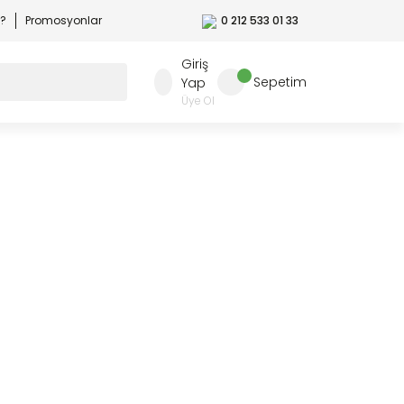
r?
Promosyonlar
0 212 533 01 33
Giriş
Sepetim
Yap
Üye Ol