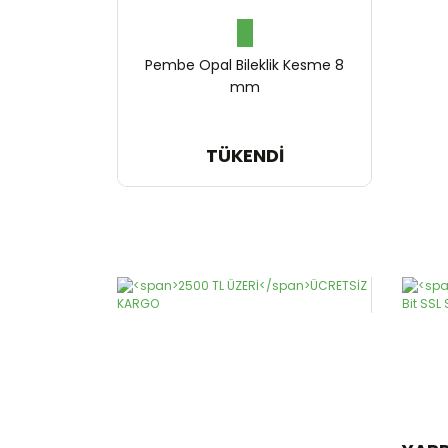
Pembe Opal Bileklik Kesme 8
mm
1.928,45 TL
TÜKENDİ
964,22 TL