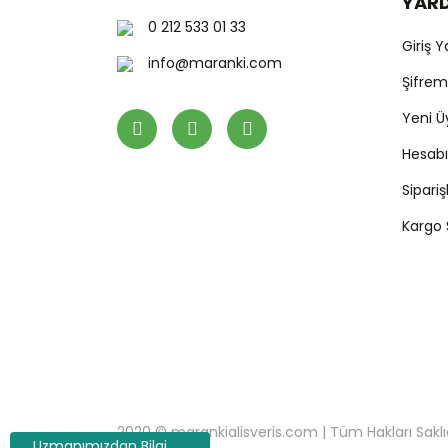
YAR
0 212 533 01 33
Giriş 
info@maranki.com
Şifre
Yeni Ü
Hesab
Sipari
Kargo
2020 © marankialisveris.com | Tüm Hakları Saklıdır.
Uzmanımızdan Bilgi