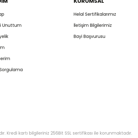
DIM
KURUMSAL
Yap
Helal Sertifikalarımız
mi Unuttum
İletişim Bilgilerimiz
yelik
Bayi Başvurusu
ım
şlerim
 Sorgulama
 Kredi kartı bilgileriniz 256Bit SSL sertifikası ile korunmaktadır.