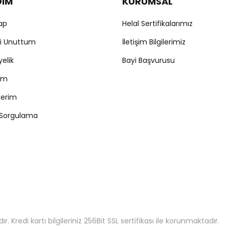
DIM
KURUMSAL
Yap
Helal Sertifikalarımız
mi Unuttum
İletişim Bilgilerimiz
yelik
Bayi Başvurusu
ım
şlerim
 Sorgulama
 Kredi kartı bilgileriniz 256Bit SSL sertifikası ile korunmaktadır.