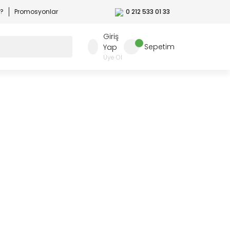
r?
Promosyonlar
0 212 533 01 33
Giriş
Sepetim
Yap
Üye Ol