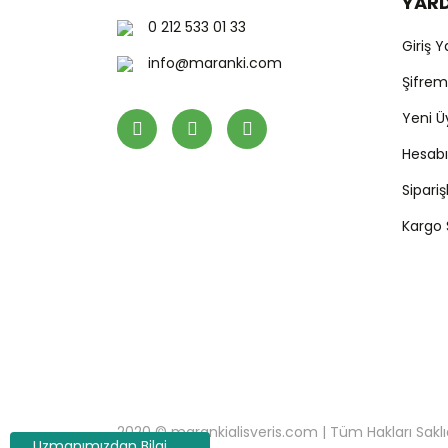
YAR
0 212 533 01 33
Giriş 
info@maranki.com
Şifre
Yeni Ü
Hesab
Sipari
Kargo
2020 © marankialisveris.com | Tüm Hakları Saklıdır.
Uzmanımızdan Bilgi