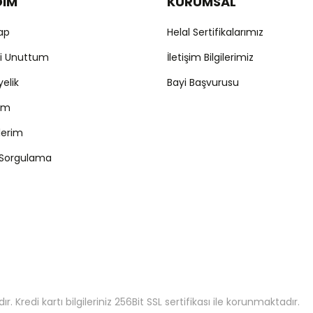
DIM
KURUMSAL
Yap
Helal Sertifikalarımız
mi Unuttum
İletişim Bilgilerimiz
yelik
Bayi Başvurusu
ım
şlerim
 Sorgulama
 Kredi kartı bilgileriniz 256Bit SSL sertifikası ile korunmaktadır.