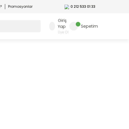
r?
Promosyonlar
0 212 533 01 33
Giriş
Sepetim
Yap
Üye Ol