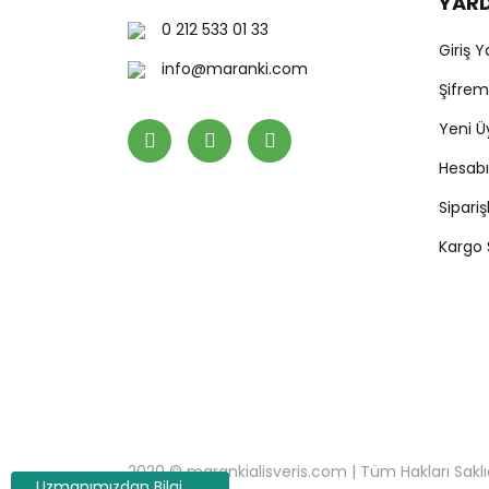
YAR
0 212 533 01 33
Giriş 
info@maranki.com
Şifre
Yeni Ü
Hesab
Sipari
Kargo
2020 © marankialisveris.com | Tüm Hakları Saklıdır.
Uzmanımızdan Bilgi