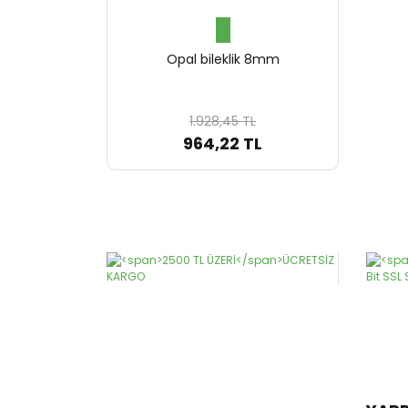
Opal bileklik 8mm
1.928,45 TL
964,22 TL