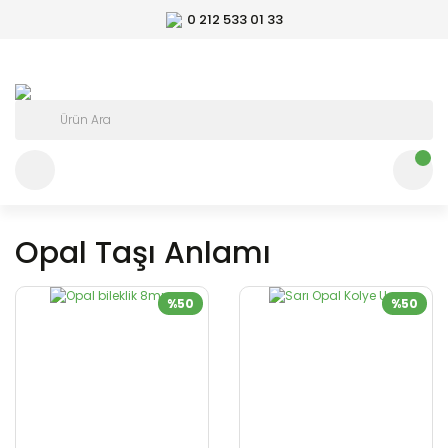
0 212 533 01 33
Opal Taşı Anlamı
%50
%50