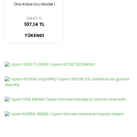
Onix Kolye Ucu Model 1
214,27 TL
107,14 TL
SEPETE EKLE
TÜKENDİ