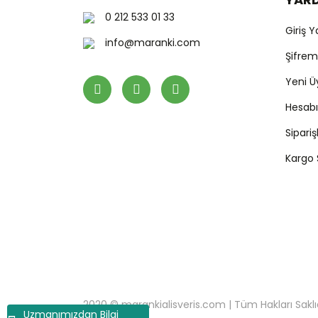
0 212 533 01 33
Giriş 
info@maranki.com
Şifre
Yeni Ü
Hesab
Sipari
Kargo
2020 © marankialisveris.com | Tüm Hakları Saklıdır.
Uzmanımızdan Bilgi