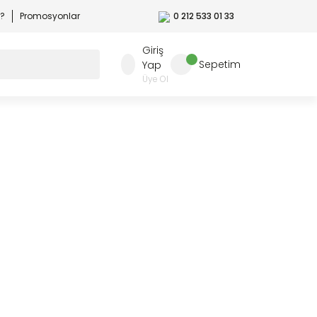
r?
Promosyonlar
0 212 533 01 33
Giriş
Sepetim
Yap
Üye Ol