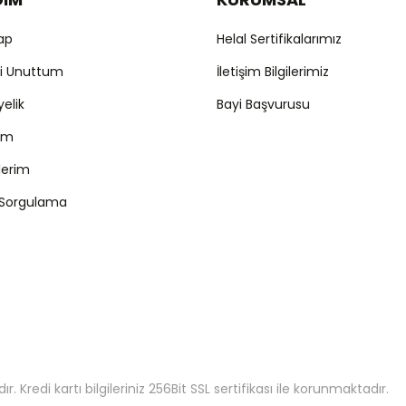
Yap
Helal Sertifikalarımız
mi Unuttum
İletişim Bilgilerimiz
yelik
Bayi Başvurusu
ım
şlerim
 Sorgulama
 Kredi kartı bilgileriniz 256Bit SSL sertifikası ile korunmaktadır.