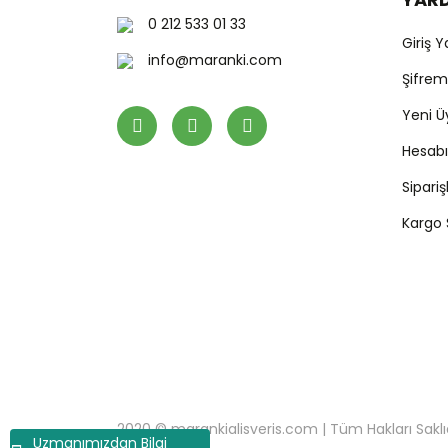
0 212 533 01 33
Giriş 
info@maranki.com
Şifre
Yeni Ü
Hesab
Sipari
Kargo
2020 © marankialisveris.com | Tüm Hakları Saklıdır.
Uzmanımızdan Bilgi