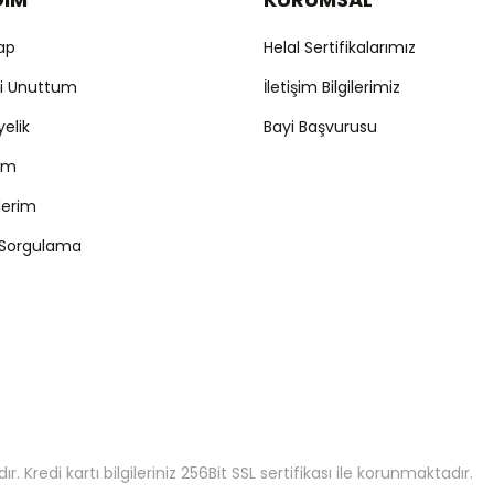
Yap
Helal Sertifikalarımız
mi Unuttum
İletişim Bilgilerimiz
yelik
Bayi Başvurusu
ım
şlerim
 Sorgulama
 Kredi kartı bilgileriniz 256Bit SSL sertifikası ile korunmaktadır.