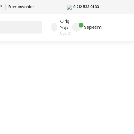
r?
Promosyonlar
0 212 533 01 33
Giriş
Sepetim
Yap
Üye Ol