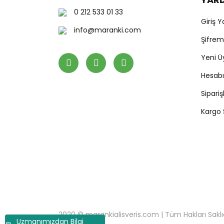
0 212 533 01 33
Giriş 
info@maranki.com
Şifre
Yeni Ü
Hesab
Sipari
Kargo
2020 © marankialisveris.com | Tüm Hakları Saklıdır.
Uzmanımızdan Bilgi