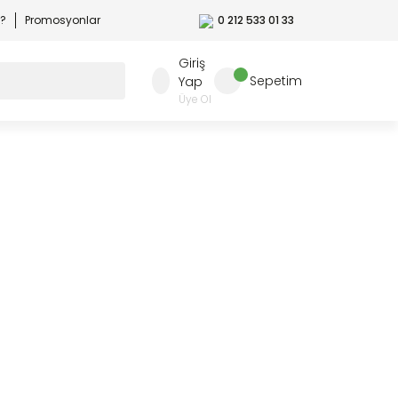
r?
Promosyonlar
0 212 533 01 33
Giriş
Sepetim
Yap
Üye Ol