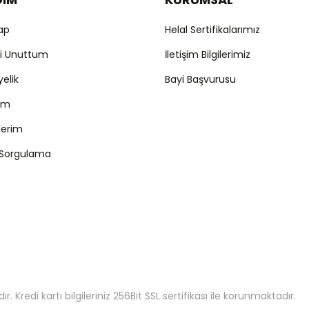
Yap
Helal Sertifikalarımız
mi Unuttum
İletişim Bilgilerimiz
yelik
Bayi Başvurusu
ım
şlerim
 Sorgulama
 Kredi kartı bilgileriniz 256Bit SSL sertifikası ile korunmaktadır.