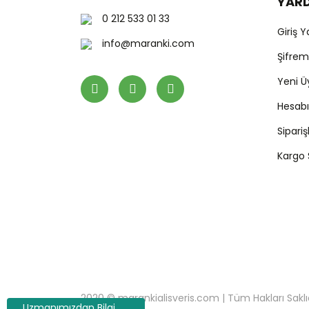
YAR
0 212 533 01 33
Giriş 
info@maranki.com
Şifre
Yeni Ü
Hesab
Sipari
Kargo
2020 © marankialisveris.com | Tüm Hakları Saklıdır.
Uzmanımızdan Bilgi