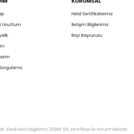
DIM
KURUMSAL
Yap
Helal Sertifikalarımız
mi Unuttum
İletişim Bilgilerimiz
yelik
Bayi Başvurusu
ım
şlerim
 Sorgulama
 Kredi kartı bilgileriniz 256Bit SSL sertifikası ile korunmaktadır.