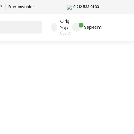
r?
Promosyonlar
0 212 533 01 33
Giriş
Sepetim
Yap
Üye Ol