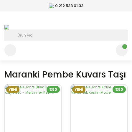
0 212 533 01 33
Maranki Pembe Kuvars Taşı
YENİ
%50
YENİ
%50