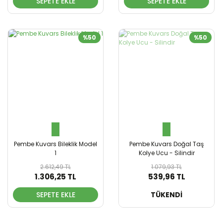
SEPETE EKLE
SEPETE EKLE
%50
%50
Pembe Kuvars Bileklik Model
Pembe Kuvars Doğal Taş
1
Kolye Ucu - Silindir
2.612,49 TL
1.079,93 TL
1.306,25 TL
539,96 TL
SEPETE EKLE
SEPETE EKLE
TÜKENDİ