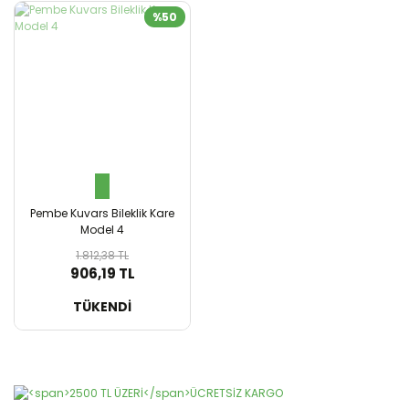
%50
Pembe Kuvars Bileklik Kare
Model 4
1.812,38 TL
906,19 TL
SEPETE EKLE
TÜKENDİ