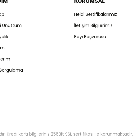
DIM
KURUMSAL
Yap
Helal Sertifikalarımız
mi Unuttum
İletişim Bilgilerimiz
yelik
Bayi Başvurusu
ım
şlerim
 Sorgulama
 Kredi kartı bilgileriniz 256Bit SSL sertifikası ile korunmaktadır.