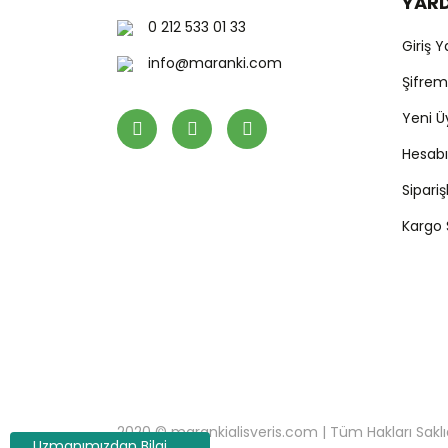
YAR
0 212 533 01 33
Giriş 
info@maranki.com
Şifre
Yeni Ü
Hesab
Sipari
Kargo
2020 © marankialisveris.com | Tüm Hakları Saklıdır.
Uzmanımızdan Bilgi