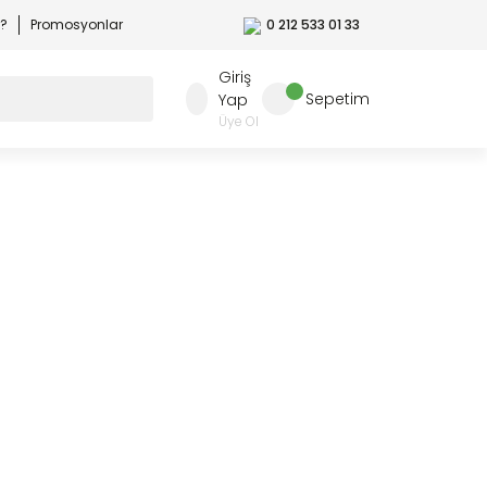
r?
Promosyonlar
0 212 533 01 33
Giriş
Sepetim
Yap
Üye Ol