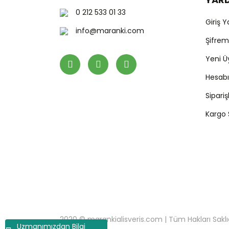
0 212 533 01 33
Giriş 
info@maranki.com
Şifre
Yeni Ü
Hesab
Sipari
Kargo
2020 © marankialisveris.com | Tüm Hakları Saklıdır.
Uzmanımızdan Bilgi