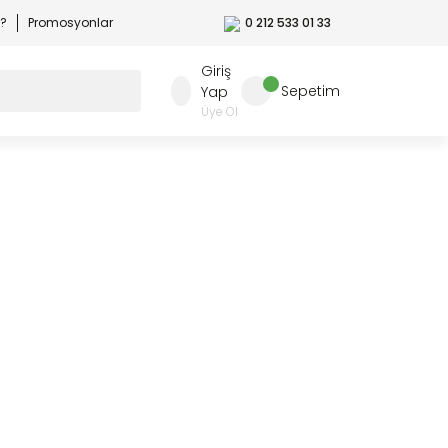
r?
Promosyonlar
0 212 533 01 33
Giriş
Sepetim
Yap
Üye Ol