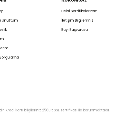
Yap
Helal Sertifikalarımız
mi Unuttum
İletişim Bilgilerimiz
yelik
Bayi Başvurusu
ım
şlerim
 Sorgulama
 Kredi kartı bilgileriniz 256Bit SSL sertifikası ile korunmaktadır.