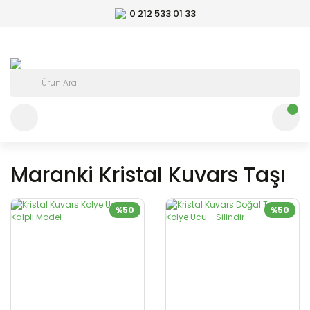
0 212 533 01 33
Maranki Kristal Kuvars Taşı
%50
%50