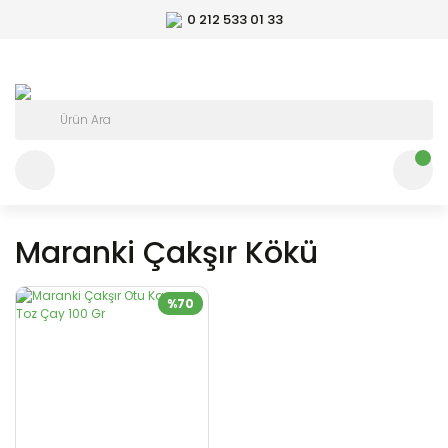
0 212 533 01 33
Maranki Çakşır Kökü
%70