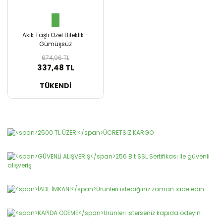
Akik Taşlı Özel Bileklik -
Gümüşsüz
674,96 TL
337,48 TL
SEPETE EKLE
TÜKENDİ