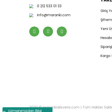
0 212 533 01 33
Giriş 
info@maranki.com
Şifre
Yeni Ü
Hesab
Sipari
Kargo
2020 © marankialisveris.com | Tüm Hakları Saklıdır.
Uzmanımızdan Bilgi