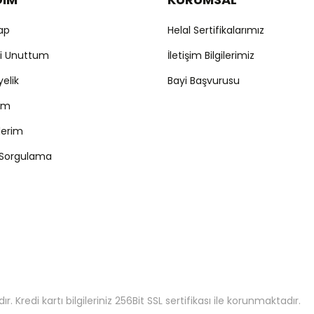
Yap
Helal Sertifikalarımız
mi Unuttum
İletişim Bilgilerimiz
yelik
Bayi Başvurusu
ım
şlerim
 Sorgulama
 Kredi kartı bilgileriniz 256Bit SSL sertifikası ile korunmaktadır.