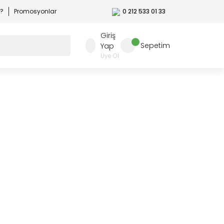
r?
Promosyonlar
0 212 533 01 33
Giriş
Sepetim
Yap
Üye Ol