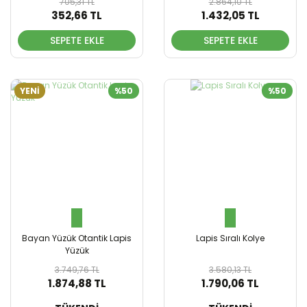
705,31 TL
2.864,10 TL
352,66 TL
1.432,05 TL
SEPETE EKLE
SEPETE EKLE
YENİ
%50
%50
Bayan Yüzük Otantik Lapis
Lapis Sıralı Kolye
Yüzük
3.749,76 TL
3.580,13 TL
1.874,88 TL
1.790,06 TL