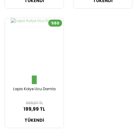
SEPETE EKLE
SEPETE EKLE
TÜKENDİ
TÜKENDİ
%50
Lapis Kolye Ucu Damla
399,97 TL
199,99 TL
SEPETE EKLE
TÜKENDİ