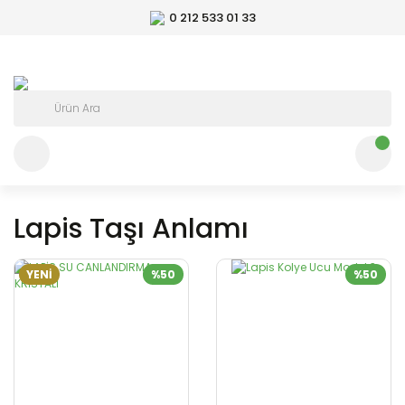
0 212 533 01 33
Lapis Taşı Anlamı
YENİ
%50
%50