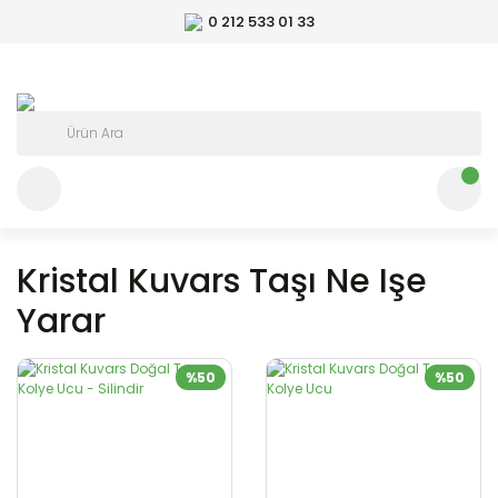
0 212 533 01 33
Kristal Kuvars Taşı Ne Işe
Yarar
%50
%50