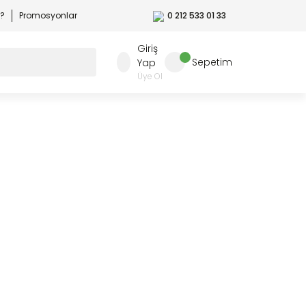
r?
Promosyonlar
0 212 533 01 33
Giriş
Sepetim
Yap
Üye Ol