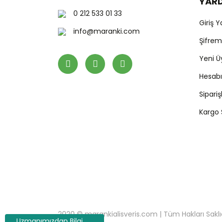
YAR
0 212 533 01 33
Giriş 
info@maranki.com
Şifre
Yeni Ü
Hesab
Sipari
Kargo
2020 © marankialisveris.com | Tüm Hakları Saklıdır.
Uzmanımızdan Bilgi