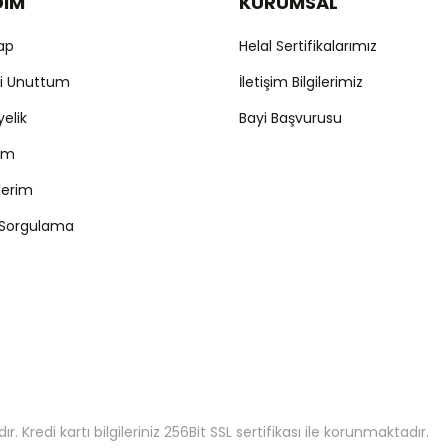
DIM
KURUMSAL
Yap
Helal Sertifikalarımız
mi Unuttum
İletişim Bilgilerimiz
yelik
Bayi Başvurusu
ım
şlerim
 Sorgulama
 Kredi kartı bilgileriniz 256Bit SSL sertifikası ile korunmaktadır.