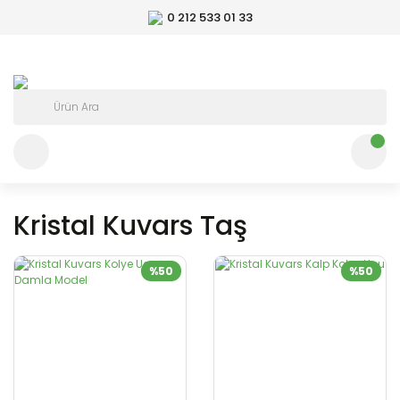
0 212 533 01 33
Kristal Kuvars Taş
%50
%50