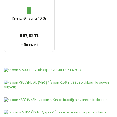
Kırmızı Ginseng 40 Gr
597,82 TL
SEPETE EKLE
TÜKENDİ