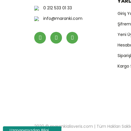
YAR
0 212 533 01 33
Giriş 
info@maranki.com
Şifre
Yeni Ü
Hesab
Sipari
Kargo
2020 © marankialisveris.com | Tüm Hakları Saklıdır.
Uzmanımızdan Bilgi