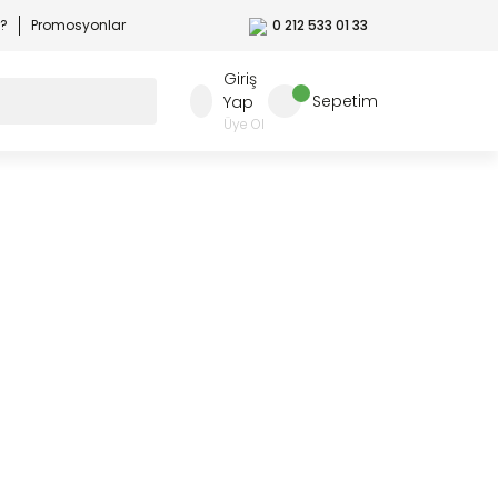
r?
Promosyonlar
0 212 533 01 33
Giriş
Sepetim
Yap
Üye Ol