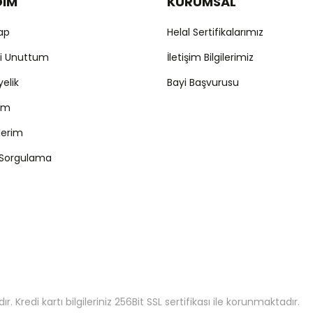
DIM
KURUMSAL
Yap
Helal Sertifikalarımız
mi Unuttum
İletişim Bilgilerimiz
yelik
Bayi Başvurusu
ım
şlerim
 Sorgulama
 Kredi kartı bilgileriniz 256Bit SSL sertifikası ile korunmaktadır.