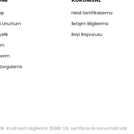
Yap
Helal Sertifikalarımız
mi Unuttum
İletişim Bilgilerimiz
yelik
Bayi Başvurusu
ım
şlerim
 Sorgulama
 Kredi kartı bilgileriniz 256Bit SSL sertifikası ile korunmaktadır.