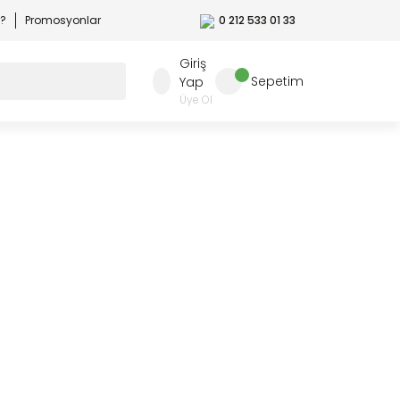
r?
Promosyonlar
0 212 533 01 33
Giriş
Sepetim
Yap
Üye Ol