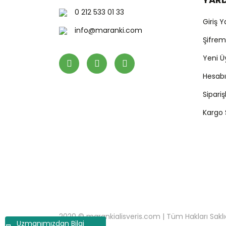
0 212 533 01 33
Giriş 
info@maranki.com
Şifre
Yeni Ü
Hesab
Sipari
Kargo
2020 © marankialisveris.com | Tüm Hakları Saklıdır.
Uzmanımızdan Bilgi