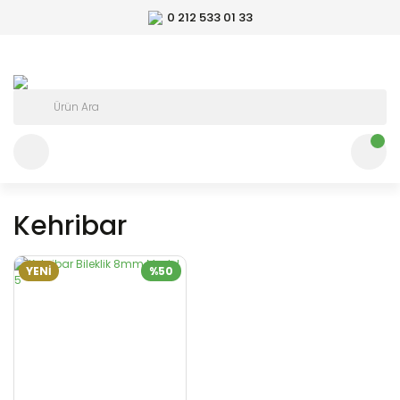
0 212 533 01 33
Kehribar
YENİ
%50