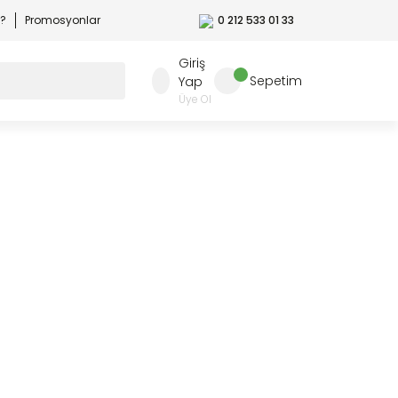
r?
Promosyonlar
0 212 533 01 33
Giriş
Sepetim
Yap
Üye Ol