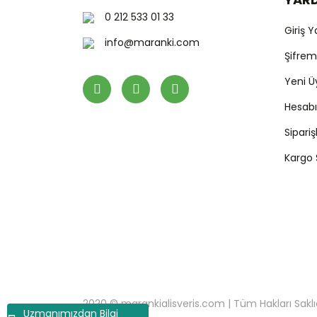
0 212 533 01 33
Giriş 
info@maranki.com
Şifre
Yeni Ü
Hesab
Sipari
Kargo
2020 © marankialisveris.com | Tüm Hakları Saklıdır.
Uzmanımızdan Bilgi