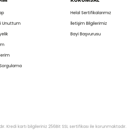
Yap
Helal Sertifikalarımız
mi Unuttum
İletişim Bilgilerimiz
yelik
Bayi Başvurusu
ım
şlerim
 Sorgulama
 Kredi kartı bilgileriniz 256Bit SSL sertifikası ile korunmaktadır.