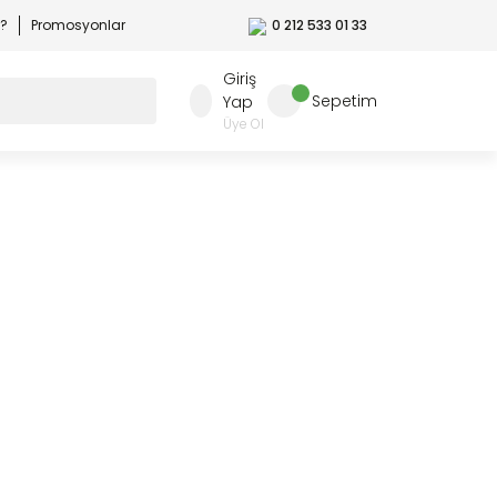
r?
Promosyonlar
0 212 533 01 33
Giriş
Sepetim
Yap
Üye Ol