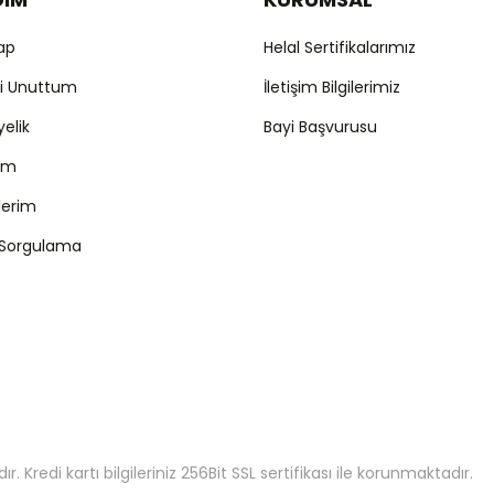
Yap
Helal Sertifikalarımız
mi Unuttum
İletişim Bilgilerimiz
yelik
Bayi Başvurusu
ım
şlerim
 Sorgulama
 Kredi kartı bilgileriniz 256Bit SSL sertifikası ile korunmaktadır.