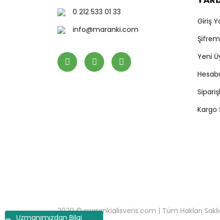
0 212 533 01 33
Giriş 
info@maranki.com
Şifre
Yeni Ü
Hesab
Sipari
Kargo
2020 © marankialisveris.com | Tüm Hakları Saklıdır.
Uzmanımızdan Bilgi