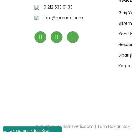
0 212 533 01 33
Giriş 
info@maranki.com
Şifre
Yeni Ü
Hesab
Sipari
Kargo
2020 © marankialisveris.com | Tüm Hakları Saklıdır.
Uzmanımızdan Bilgi