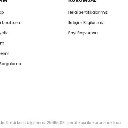
Yap
Helal Sertifikalarımız
mi Unuttum
İletişim Bilgilerimiz
yelik
Bayi Başvurusu
ım
şlerim
 Sorgulama
 Kredi kartı bilgileriniz 256Bit SSL sertifikası ile korunmaktadır.