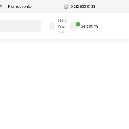
r?
Promosyonlar
0 212 533 01 33
Giriş
Sepetim
Yap
Üye Ol