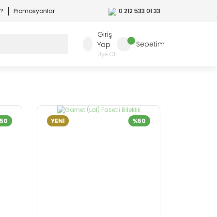
r?
Promosyonlar
0 212 533 01 33
Giriş
Sepetim
Yap
Üye Ol
50
YENİ
%50