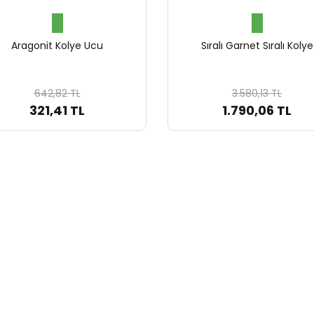
Aragonit Kolye Ucu
Sıralı Garnet Sıralı Kolye
642,82 TL
3.580,13 TL
321,41 TL
1.790,06 TL