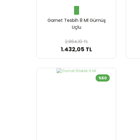
Garnet Tesbih 8 Ml Gümüş
Uçlu
2.864,10 TL
1.432,05 TL
%50