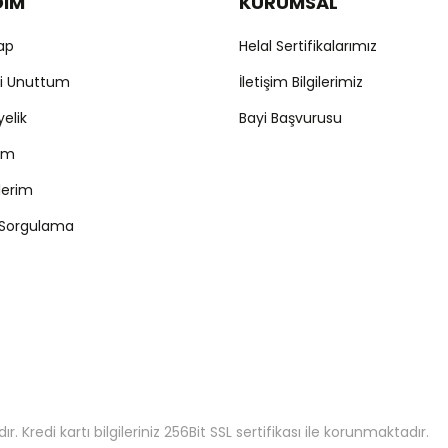
DIM
KURUMSAL
Yap
Helal Sertifikalarımız
mi Unuttum
İletişim Bilgilerimiz
yelik
Bayi Başvurusu
ım
şlerim
 Sorgulama
 Kredi kartı bilgileriniz 256Bit SSL sertifikası ile korunmaktadır.