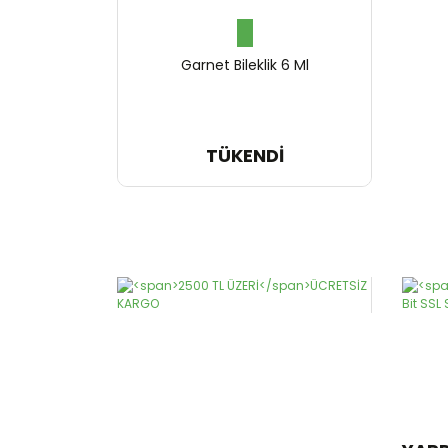
Garnet Bileklik 6 Ml
649,96 TL
TÜKENDİ
324,98 TL