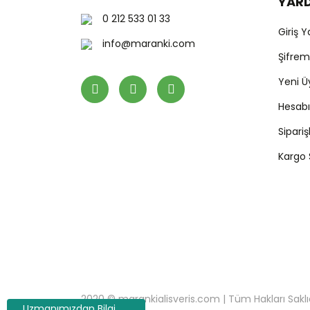
YAR
0 212 533 01 33
Giriş 
info@maranki.com
Şifre
Yeni Ü
Hesab
Sipari
Kargo
2020 © marankialisveris.com | Tüm Hakları Saklıdır.
Uzmanımızdan Bilgi