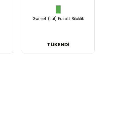
Garnet (Lal) Fasetli Bileklik
2.089,15 TL
TÜKENDİ
1.044,58 TL