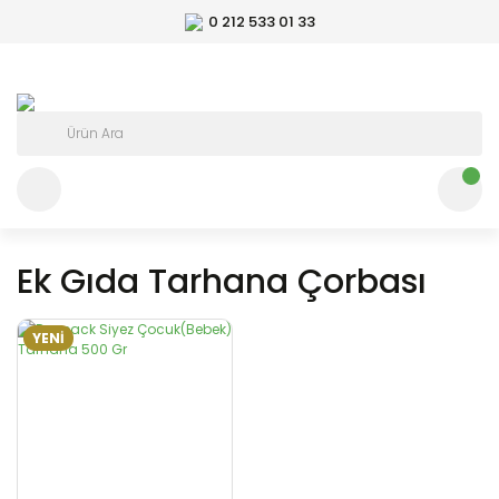
0 212 533 01 33
Ek Gıda Tarhana Çorbası
YENİ