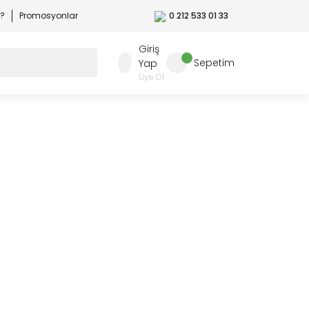
r?
Promosyonlar
0 212 533 01 33
Giriş
Sepetim
Yap
Üye Ol