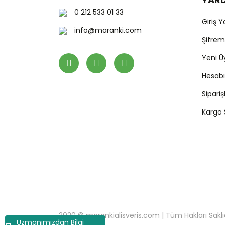
0 212 533 01 33
Giriş 
info@maranki.com
Şifre
Yeni Ü
Hesab
Sipari
Kargo
2020 © marankialisveris.com | Tüm Hakları Saklıdır.
Uzmanımızdan Bilgi