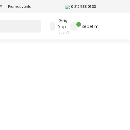
r?
Promosyonlar
0 212 533 01 33
Giriş
Sepetim
Yap
Üye Ol