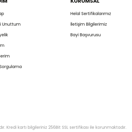
DIM
KURUMSAL
Yap
Helal Sertifikalarımız
mi Unuttum
İletişim Bilgilerimiz
yelik
Bayi Başvurusu
ım
şlerim
 Sorgulama
 Kredi kartı bilgileriniz 256Bit SSL sertifikası ile korunmaktadır.