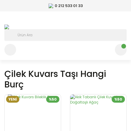
0 212 533 01 33
Çilek Kuvars Taşı Hangi
Burç
YENİ
%50
%50