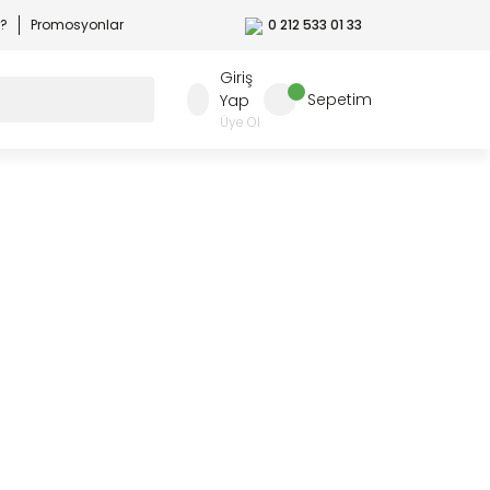
r?
Promosyonlar
0 212 533 01 33
Giriş
Sepetim
Yap
Üye Ol