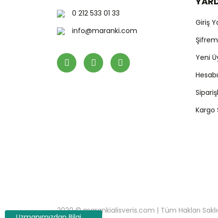
YAR
0 212 533 01 33
Giriş 
info@maranki.com
Şifre
Yeni Ü
Hesab
Sipari
Kargo
2020 © marankialisveris.com | Tüm Hakları Saklıdır.
Uzmanımızdan Bilgi