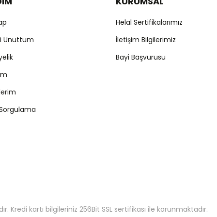
DIM
KURUMSAL
Yap
Helal Sertifikalarımız
mi Unuttum
İletişim Bilgilerimiz
yelik
Bayi Başvurusu
ım
şlerim
 Sorgulama
 Kredi kartı bilgileriniz 256Bit SSL sertifikası ile korunmaktadır.