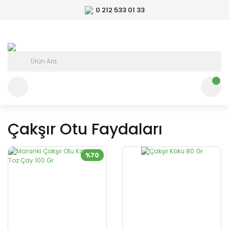
0 212 533 01 33
Çakşır Otu Faydaları
%70