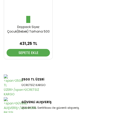
Saç Boyaları
Salçalar
Tohumlar
Şarküteri
Ürünleri
Doypack Siyez
Unlar
Çocuk(Bebek) Tarhana 500
Gr
Yağlar
431,25 TL
SEPETE EKLE
2500 TL ÜZERİ
ÜCRETSİZ KARGO
GÜVENLİ ALIŞVERİŞ
256 Bit SSL Sertifikası ile güvenli alışveriş.