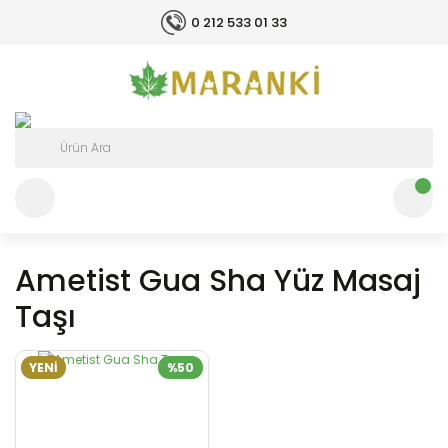
0 212 533 01 33
Ametist Gua Sha Yüz Masaj
Taşı
YENİ
%50