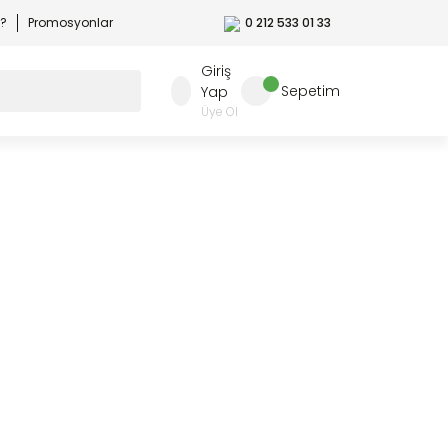
r?
Promosyonlar
0 212 533 01 33
Giriş
Sepetim
Yap
Üye Ol