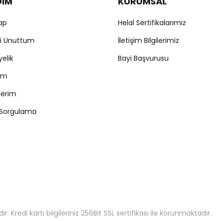
DIM
KURUMSAL
Yap
Helal Sertifikalarımız
mi Unuttum
İletişim Bilgilerimiz
yelik
Bayi Başvurusu
ım
şlerim
 Sorgulama
 Kredi kartı bilgileriniz 256Bit SSL sertifikası ile korunmaktadır.