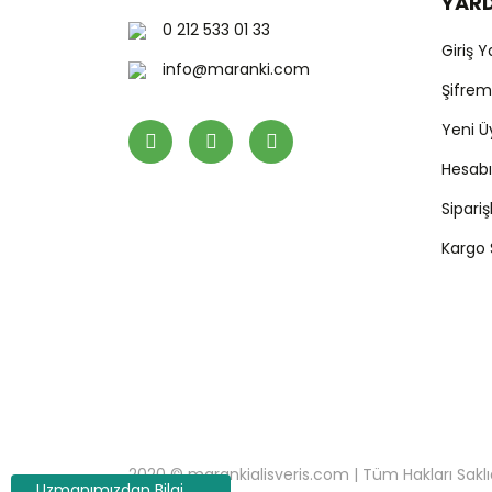
YAR
0 212 533 01 33
Giriş 
info@maranki.com
Şifre
Yeni Ü
Hesab
Sipari
Kargo
2020 © marankialisveris.com | Tüm Hakları Saklıdır.
Uzmanımızdan Bilgi