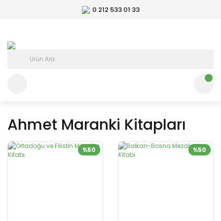
0 212 533 01 33
Ahmet Maranki Kitapları
%50
%50