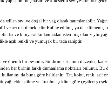
ik yapısının oluşmasını ve kolesterol seviyesinin dengelen
lde edilen sıvı ve doğal bir yağ olarak tanımlanabilir. Yağın
fif ve acı olabilmektedir. Rafine edilmiş ya da edilmemiş hal
iptir. Isı ve kimyasal kullanmadan işlen-miş olan zeytinyağ
likle açık renkli ve yumuşak bir tada sahiptir.
 ve önemli bir besindir. Sindirim sistemini düzenler, kanser 
tlerinden her birinin farklı dumanlama noktaları bulunur. B
k kullanımı da buna göre belirlenir. Tat, koku, renk, asit 
ytinyağı elde edilme ve üretilme şekline göre çeşitleri şu şeki