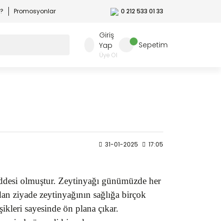
r?
Promosyonlar
0 212 533 01 33
Giriş
Sepetim
Yap
Üye Ol
31-01-2025
17:05
maddesi olmuştur. Zeytinyağı günümüzde her
dan ziyade zeytinyağının sağlığa birçok
şikleri sayesinde ön plana çıkar.