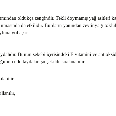
ımından oldukça zengindir. Tekli doymamış yağ asitleri kal
nmasında da etkilidir. Bunların yanından zeytinyağı toklu
ybına yol açar.
 faydalıdır. Bunun sebebi içerisindeki E vitamini ve antiok
nın cilde faydaları şu şekilde sıralanabilir:
labilir,
llanılır,