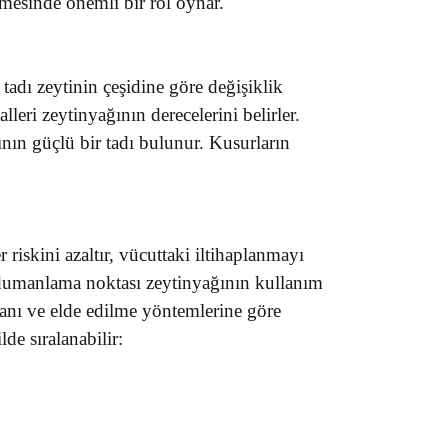
mesinde önemli bir rol oynar.
 tadı zeytinin çeşidine göre değişiklik
leri zeytinyağının derecelerini belirler.
ının güçlü bir tadı bulunur. Kusurların
riskini azaltır, vücuttaki iltihaplanmayı
u dumanlama noktası zeytinyağının kullanım
oranı ve elde edilme yöntemlerine göre
lde sıralanabilir: