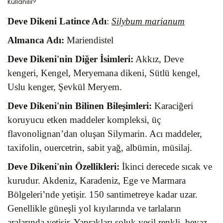
Deve Dikeni Latince Adı
:
Silybum marianum
Almanca Adı:
Mariendistel
Deve Dikeni'nin Diğer İsimleri:
Akkız, Deve
kengeri, Kengel, Meryemana dikeni, Sütlü kengel,
Uslu kenger, Şevkül Meryem.
Deve Dikeni'nin Bilinen Bileşimleri:
Karaciğeri
koruyucu etken maddeler kompleksi, üç
flavonolignan’dan oluşan Silymarin. Acı maddeler,
taxifolin, ouercetrin, sabit yağ, albümin, müsilaj.
Deve Dikeni'nin Özellikleri:
İkinci derecede sıcak ve
kurudur. Akdeniz, Karadeniz, Ege ve Marmara
Bölgeleri’nde yetişir. 150 santimetreye kadar uzar.
Genellikle güneşli yol kıyılarında ve tarlaların
aralarında yetişir. Yaprakları soluk yeşil renkli, beyaz