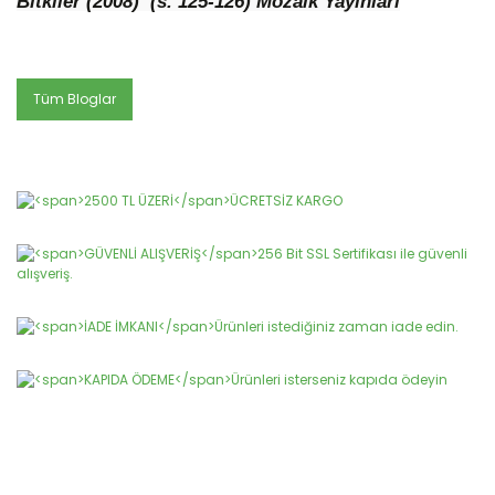
Bitkiler (2008) (s. 125-126)
Mozaik Yayınları
Tüm Bloglar