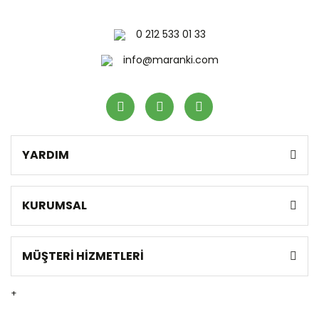
0 212 533 01 33
info@maranki.com
YARDIM
KURUMSAL
MÜŞTERİ HİZMETLERİ
+