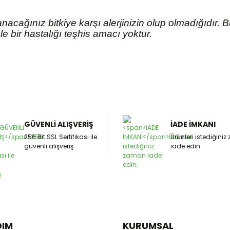
nacağınız bitkiye karşı alerjinizin olup olmadığıdır.
le bir hastalığı teşhis amacı yoktur.
GÜVENLİ ALIŞVERİŞ
İADE İMKANI
256 Bit SSL Sertifikası ile
Ürünleri istediğini
güvenli alışveriş.
iade edin.
DIM
KURUMSAL