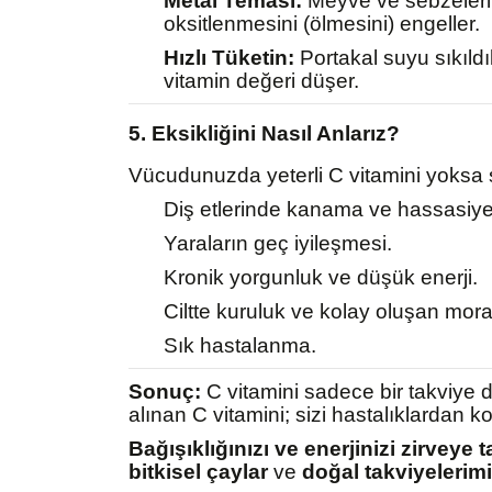
Metal Teması:
Meyve ve sebzeleri 
oksitlenmesini (ölmesini) engeller.
Hızlı Tüketin:
Portakal suyu sıkıldı
vitamin değeri düşer.
5. Eksikliğini Nasıl Anlarız?
Vücudunuzda yeterli C vitamini yoksa ş
Diş etlerinde kanama ve hassasiye
Yaraların geç iyileşmesi.
Kronik yorgunluk ve düşük enerji.
Ciltte kuruluk ve kolay oluşan mora
Sık hastalanma.
Sonuç:
C vitamini sadece bir takviye d
alınan C vitamini; sizi hastalıklardan ko
Bağışıklığınızı ve enerjinizi zirveye
bitkisel çaylar
ve
doğal takviyelerimi