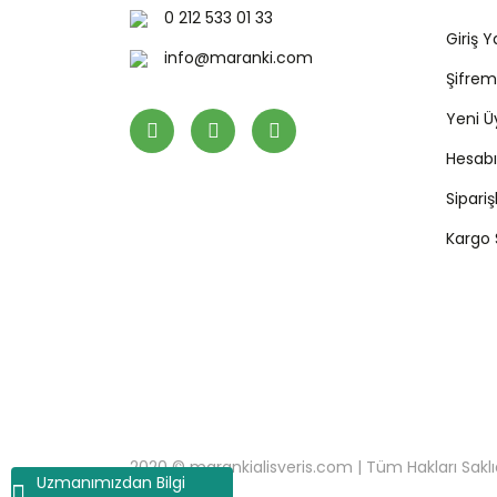
0 212 533 01 33
Giriş 
info@maranki.com
Şifre
Yeni Ü
Hesab
Sipari
Kargo
2020 © marankialisveris.com | Tüm Hakları Saklıdır.
Uzmanımızdan Bilgi