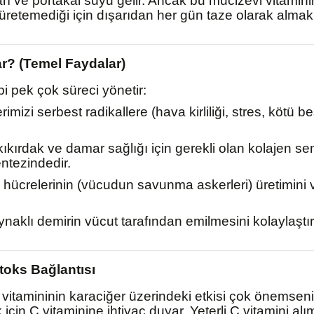
ı ve portakal suyu gelir. Ancak bu mucizevi vitaminin
retemediği için dışarıdan her gün taze olarak almak
r? (Temel Faydalar)
ibi pek çok süreci yönetir:
imizi serbest radikallere (hava kirliliği, stres, kötü
 kıkırdak ve damar sağlığı için gerekli olan kolajen 
entezindedir.
ücrelerinin (vücudun savunma askerleri) üretimini ve e
ynaklı demirin vücut tarafından emilmesini kolaylaştır
toks Bağlantısı
vitamininin karaciğer üzerindeki etkisi çok önemsen
 için C vitaminine ihtiyaç duyar. Yeterli C vitamini alı