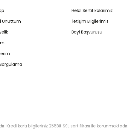
Yap
Helal Sertifikalarımız
mi Unuttum
İletişim Bilgilerimiz
yelik
Bayi Başvurusu
ım
şlerim
 Sorgulama
 Kredi kartı bilgileriniz 256Bit SSL sertifikası ile korunmaktadır.