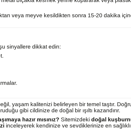
metal bıçakla kesmek yerine kopararak veya plastik 
ktan veya meyve kesildikten sonra 15-20 dakika içinde
u sinyallere dikkat edin:
t.
rmalar.
eğil, yaşam kalitenizi belirleyen bir temel taştır. Do
ruduğu gibi cildinize de doğal bir ışıltı kazandırır.
 taşımaya hazır mısınız?
Sitemizdeki
doğal kuşburnu
zi
inceleyerek kendinize ve sevdiklerinize en sağlıklı 