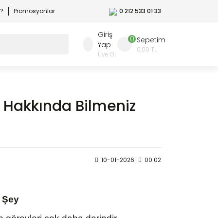
r?
Promosyonlar
0 212 533 01 33
Giriş
0
Sepetim
Yap
0,00 TL
Üye Ol
i Hakkında Bilmeniz
10-01-2026
00:02
r Şey