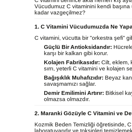
C vitamini denince akla hemen kış aylar
Vücudumuz C vitaminini kendi başına ü
kadar vazgeçilmez?
1. C Vitamini Vücudumuzda Ne Yapa
C vitamini, vücutta bir "orkestra şefi" g
Güçlü Bir Antioksidandır:
Hücreler
karşı bir kalkan gibi korur.
Kolajen Fabrikasıdır:
Cilt, eklem,
sırrı, yeterli C vitamini ve kolajen s
Bağışıklık Muhafızıdır:
Beyaz kan h
savaşmamızı sağlar.
Demir Emilimini Artırır:
Bitkisel ka
olmazsa olmazdır.
2. Maranki Gözüyle C Vitamini ve De
Kozmik Beden Temizliği öğretisinde, C 
laboratuvarıdır ve toksinleri temizlemek