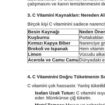
çalışmasını ve kanın temizlenmesini de
3. C Vitamini Kaynakları: Nereden A
Birçok kişi C vitaminini sadece narenc
Besin Kaynağı
Neden Önem
Kuşburnu
Portakaldan k
Kırmızı Kapya Biber
Narenciye gr
Brokoli ve Ispanak
Hem vitamin 
Limon
Vücudu alkali
Acerola ve Camu Camu
Dünyadaki en
4. C Vitaminini Doğru Tüketmenin Sır
C vitamini çok hassastır. Yanlış tüketil
Isıdan Uzak Tutun:
C vitamini ısı
eder. Mümkünse çiğ tüketin.