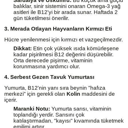
Sardalya ve Uskumru:
Bu küçük ama güçlü
balıklar, sinir sistemini onaran Omega-3 yağ
asitleri ile B12'yi bir arada sunar. Haftada 2
gün tüketilmesi önerilir.
3. Merada Otlayan Hayvanların Kırmızı Eti
Hücre yenilenmesi için kırmızı et vazgeçilmezdir.
Dikkat:
Etin çok yüksek ısıda kömürleşene
kadar pişirilmesi B12 değerini düşürebilir.
Orta derecede pişirme, vitaminin
korunmasına yardımcı olur.
4. Serbest Gezen Tavuk Yumurtası
Yumurta, B12'nin yanı sıra beynin "hafıza
merkezi" için gerekli olan
Kolin
maddesini de
içerir.
Maranki Notu:
Yumurta sarısı, vitaminin
toplandığı yerdir. Sarısını çok
katılaştırmadan, "kayısı" kıvamında tüketmek
emilimi artırır.