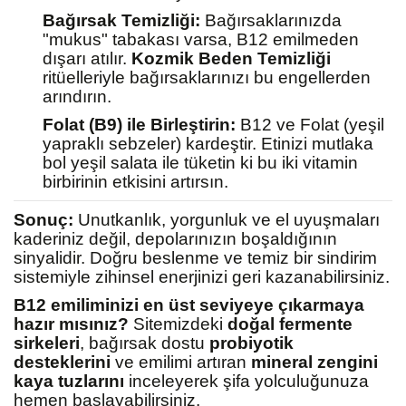
Bağırsak Temizliği:
Bağırsaklarınızda
"mukus" tabakası varsa, B12 emilmeden
dışarı atılır.
Kozmik Beden Temizliği
ritüelleriyle bağırsaklarınızı bu engellerden
arındırın.
Folat (B9) ile Birleştirin:
B12 ve Folat (yeşil
yapraklı sebzeler) kardeştir. Etinizi mutlaka
bol yeşil salata ile tüketin ki bu iki vitamin
birbirinin etkisini artırsın.
Sonuç:
Unutkanlık, yorgunluk ve el uyuşmaları
kaderiniz değil, depolarınızın boşaldığının
sinyalidir. Doğru beslenme ve temiz bir sindirim
sistemiyle zihinsel enerjinizi geri kazanabilirsiniz.
B12 emiliminizi en üst seviyeye çıkarmaya
hazır mısınız?
Sitemizdeki
doğal fermente
sirkeleri
, bağırsak dostu
probiyotik
desteklerini
ve emilimi artıran
mineral zengini
kaya tuzlarını
inceleyerek şifa yolculuğunuza
hemen başlayabilirsiniz.