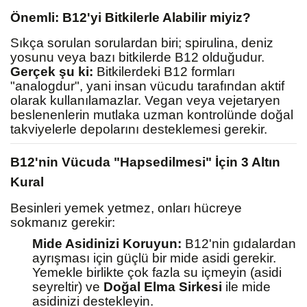
Önemli: B12'yi Bitkilerle Alabilir miyiz?
Sıkça sorulan sorulardan biri; spirulina, deniz
yosunu veya bazı bitkilerde B12 olduğudur.
Gerçek şu ki:
Bitkilerdeki B12 formları
"analogdur", yani insan vücudu tarafından aktif
olarak kullanılamazlar. Vegan veya vejetaryen
beslenenlerin mutlaka uzman kontrolünde doğal
takviyelerle depolarını desteklemesi gerekir.
B12'nin Vücuda "Hapsedilmesi" İçin 3 Altın
Kural
Besinleri yemek yetmez, onları hücreye
sokmanız gerekir:
Mide Asidinizi Koruyun:
B12'nin gıdalardan
ayrışması için güçlü bir mide asidi gerekir.
Yemekle birlikte çok fazla su içmeyin (asidi
seyreltir) ve
Doğal Elma Sirkesi
ile mide
asidinizi destekleyin.