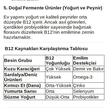
5. Doğal Fermente Ürünler (Yoğurt ve Peynir)
Ev yapımı yoğurt ve kaliteli peynirler orta
düzeyde B12 içerir. Ancak asıl görevleri,
içerdikleri probiyotikler sayesinde bağırsak
florasını düzelterek B12'nin emilimine zemin
hazırlamaktır.
B12 Kaynakları Karşılaştırma Tablosu
B12
Emilim
Besin Grubu
Yoğunluğu
Destekçisi
Kuzu Karaciğeri
Çok Yüksek
Demir ve Bakır
Sardalya/Deniz
Yüksek
Omega-3
Ürünleri
Kırmızı Et (Dana)
Orta-Yüksek
Çinko
Yumurta Sarısı
Orta
Selenyum
Süzme Yoğurt
Düşük-Orta
Probiyotikler