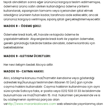
teyidi alındıktan sonra eğer ürününüz kargoya teslim edilmemişse,
ödemeniz ürünü satın alırken kullandığınız ödeme yöntemi
kullanılarak, siparişinizin tamamı veya içerisinden iptal etmek
istediğiniz ürünlerin tutarı kadar, tarafınıza iade edilecektir, ancak
ürününüz kargoya verilmişse, sipariş iptali gerçekleştirilemeyecektir.
MADDE 8 - ÖDEME ŞEKLİ:
Ödemeler kredi kartı, eft, havale ve kapıda ödeme ile
yapılabilmektedir. Alışverişlerde kredi kartı ile yapılan ödemeler,
gerekli görüldüğü takdirde takibe alınabilir, ödeme kontrolü için
bekletilebilirler.
MADDE 9 -ILETISIM ÜCRETLERI:
Her nevi iletişim bedeli Alıcıya aittir.
MADDE 10- CAYMA HAKKI:
Alici, sözleşme konusu mal/hizmetin kendisine veya gösterdiği
adresteki kişi/kuruluşa tesliminden itibaren 10 (on) gün içinde
cayma hakkini kullanabilir. Cayma hakkinin kullanılması için ayni
süre içinde Satıcıya faks, e-posta veya 0212 533 01 33 ile bildirimde
bulunulması ve mal/hizmetin 15. md. hükümleri çerçevesinde ve is
bu sözleşmenin ayrılmaz parçası olan
ve
http://www.marankialisveris.com
web sitesinde yayınlanmış olan