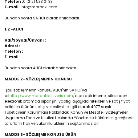
Telefon :
0 (212) 533 01 33
E-mail :
i
nfo@maranki.com
Bundan sonra SATICI olarak anılacaktır.
1.2 -ALICI
Adı/Soyadı/Ünvanı :
Adresi :
Telefon :
E-mail :
Bundan sonra ALICI olarak anılacaktır.
MADDE 2- SÖZLEŞMENİN KONUSU
İşbu sözleşmenin konusu, ALICI'nın SATICI'ya
ait
http://www.marankialisveris.com/
alan adlı internet sitesinden
elektronik ortamda siparişini yaptığı aşağıda nitelikleri ve satış fiyatı
belirtilen ürünün satışı ve teslimi ile ilgili olarak 4077 sayılı
Tüketicilerin Korunması Hakkındaki Kanun ve Mesafeli Sözleşmeleri
Uygulama Esas ve Usulleri Hakkında Yönetmelik hükümleri gereğince
tarafların hak ve yükümlülüklerinin saptanmasıdır.
MADDE 3- SÖZLEŞME KONUSU ÜRÜN