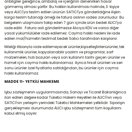
önbilgiler gereğince, ambalaj ve içeriğinin denenirken hasar
görmemiş olması şarttır. Bu hakkın kullanılması halinde, 3. kişiye
veya ALICI'ya teslim edilen ürünün SATICI'ya gönderildiğine ilişkin
kargo teslim tutanağı örneği ile fatura aslının iadesi zorunludur. Bu
belgelerin ulaşmasını takip eden 7 gün içinde ürün bedeli ALICI'ya
iade edilir.. Fatura asli gönderilmezse Alıcıya KDV ve varsa diğer
yasal yükümlülükler iade edilemez. Cayma hakki nedeni ile iade
edilen mal/hizmetin teslimat bedeli Satıcı tarafından karşılanır.
Niteliği itibarıyla iade edilemeyecek ürünler,kişiselleştirilenürünler, tek
kullanımlık ürünler, kopyalanabilir yazılım ve programlar, sarf
malzemeleri, hızlı bozulan veya son kullanım tarihi geçen ürünler ve
hizmet için cayma hakkı kullanılamaz. Ayrıca fırsat ürünleri ve seri
sonu ürünler özel fiyatlarla satıldığından, bu ürünler için cayma
hakkı kullanılamaz.
MADDE 11- YETKİLİ MAHKEME
İşbu sözleşmenin uygulanmasında, Sanayi ve Ticaret Bakanlığınca
ilan edilen değere kadar Tüketici Hakem Heyetleri ile ALICI'nın veya
SATICI'nın yerleşim yerindeki Tüketici Mahkemeleri yetkilidir. Siparişin
gerçekleşmesi durumunda ALICI işbu sözleşmenin tüm koşullarını
kabul etmiş sayılır.