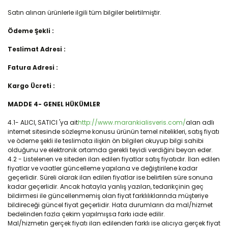
Satın alınan ürünlerle ilgili tüm bilgiler belirtilmiştir.
Ödeme Şekli :
Teslimat Adresi :
Fatura Adresi :
Kargo Ücreti :
MADDE 4- GENEL HÜKÜMLER
4.1- ALICI, SATICI 'ya ait
http://www.marankialisveris.com/
alan adlı
internet sitesinde sözleşme konusu ürünün temel nitelikleri, satış fiyatı
ve ödeme şekli ile teslimata ilişkin ön bilgileri okuyup bilgi sahibi
olduğunu ve elektronik ortamda gerekli teyidi verdiğini beyan eder.
4.2 - Listelenen ve siteden ilan edilen fiyatlar satış fiyatıdır. İlan edilen
fiyatlar ve vaatler güncelleme yapılana ve değiştirilene kadar
geçerlidir. Süreli olarak ilan edilen fiyatlar ise belirtilen süre sonuna
kadar geçerlidir. Ancak hatayla yanlış yazılan, tedarikçinin geç
bildirmesi ile güncellenmemiş olan fiyat farklılıklarında müşteriye
bildireceği güncel fiyat geçerlidir. Hata durumların da mal/hizmet
bedelinden fazla çekim yapılmışsa farkı iade edilir.
Mal/hizmetin gerçek fiyatı ilan edilenden farklı ise alıcıya gerçek fiyat