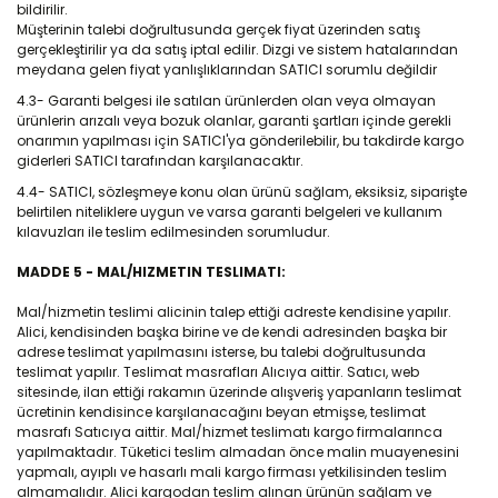
bildirilir.
Müşterinin talebi doğrultusunda gerçek fiyat üzerinden satış
gerçekleştirilir ya da satış iptal edilir. Dizgi ve sistem hatalarından
meydana gelen fiyat yanlışlıklarından SATICI sorumlu değildir
4.3- Garanti belgesi ile satılan ürünlerden olan veya olmayan
ürünlerin arızalı veya bozuk olanlar, garanti şartları içinde gerekli
onarımın yapılması için SATICI'ya gönderilebilir, bu takdirde kargo
giderleri SATICI tarafından karşılanacaktır.
4.4- SATICI, sözleşmeye konu olan ürünü sağlam, eksiksiz, siparişte
belirtilen niteliklere uygun ve varsa garanti belgeleri ve kullanım
kılavuzları ile teslim edilmesinden sorumludur.
MADDE 5 - MAL/HIZMETIN TESLIMATI:
Mal/hizmetin teslimi alicinin talep ettiği adreste kendisine yapılır.
Alici, kendisinden başka birine ve de kendi adresinden başka bir
adrese teslimat yapılmasını isterse, bu talebi doğrultusunda
teslimat yapılır. Teslimat masrafları Alıcıya aittir. Satıcı, web
sitesinde, ilan ettiği rakamın üzerinde alışveriş yapanların teslimat
ücretinin kendisince karşılanacağını beyan etmişse, teslimat
masrafı Satıcıya aittir. Mal/hizmet teslimatı kargo firmalarınca
yapılmaktadır. Tüketici teslim almadan önce malin muayenesini
yapmalı, ayıplı ve hasarlı mali kargo firması yetkilisinden teslim
almamalıdır. Alici kargodan teslim alınan ürünün sağlam ve