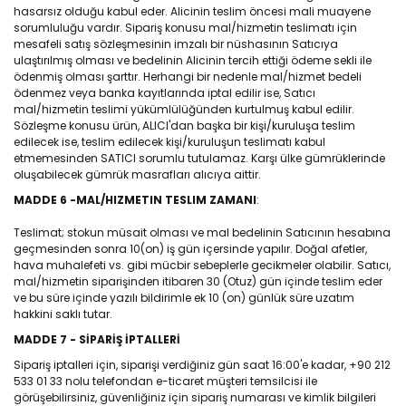
hasarsız olduğu kabul eder. Alicinin teslim öncesi mali muayene
sorumluluğu vardır. Sipariş konusu mal/hizmetin teslimatı için
mesafeli satış sözleşmesinin imzalı bir nüshasının Satıcıya
ulaştırılmış olması ve bedelinin Alicinin tercih ettiği ödeme sekli ile
ödenmiş olması şarttır. Herhangi bir nedenle mal/hizmet bedeli
ödenmez veya banka kayıtlarında iptal edilir ise, Satıcı
mal/hizmetin teslimi yükümlülüğünden kurtulmuş kabul edilir.
Sözleşme konusu ürün, ALICI'dan başka bir kişi/kuruluşa teslim
edilecek ise, teslim edilecek kişi/kuruluşun teslimatı kabul
etmemesinden SATICI sorumlu tutulamaz. Karşı ülke gümrüklerinde
oluşabilecek gümrük masrafları alıcıya aittir.
MADDE 6 -MAL/HIZMETIN TESLIM ZAMANI
:
Teslimat; stokun müsait olması ve mal bedelinin Satıcının hesabına
geçmesinden sonra 10(on) iş gün içersinde yapılır. Doğal afetler,
hava muhalefeti vs. gibi mücbir sebeplerle gecikmeler olabilir. Satıcı,
mal/hizmetin siparişinden itibaren 30 (Otuz) gün içinde teslim eder
ve bu süre içinde yazılı bildirimle ek 10 (on) günlük süre uzatım
hakkini saklı tutar.
MADDE 7 - SİPARİŞ İPTALLERİ
Sipariş iptalleri için, siparişi verdiğiniz gün saat 16:00'e kadar, +90 212
533 01 33 nolu telefondan e-ticaret müşteri temsilcisi ile
görüşebilirsiniz, güvenliğiniz için sipariş numarası ve kimlik bilgileri